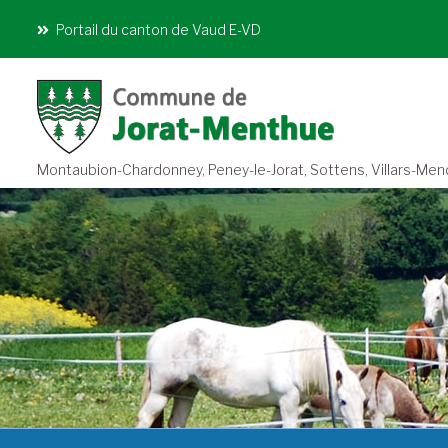
Portail du canton de Vaud E-VD
Montaubion-Chardonney, Peney-le-Jorat, Sottens, Villars-Mendra