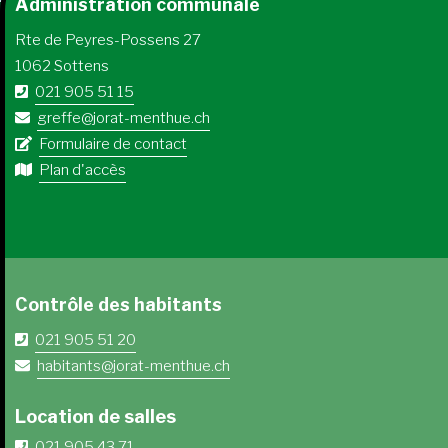
Administration communale
Rte de Peyres-Possens 27
1062 Sottens
021 905 51 15
greffe@jorat-menthue.ch
Formulaire de contact
Plan d'accès
Contrôle des habitants
021 905 51 20
habitants@jorat-menthue.ch
Location de salles
021 905 43 71