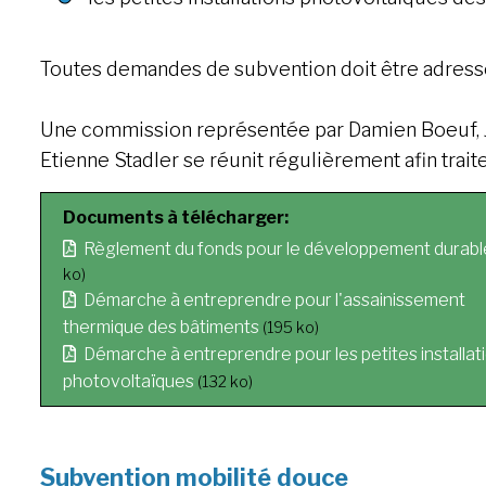
Toutes demandes de subvention doit être adressées
Une commission représentée par Damien Boeuf, J
Etienne Stadler se réunit régulièrement afin trait
Documents à télécharger:
Règlement du fonds pour le développement durabl
ko)
Démarche à entreprendre pour l'assainissement
thermique des bâtiments
(195 ko)
Démarche à entreprendre pour les petites installat
photovoltaïques
(132 ko)
Subvention mobilité douce