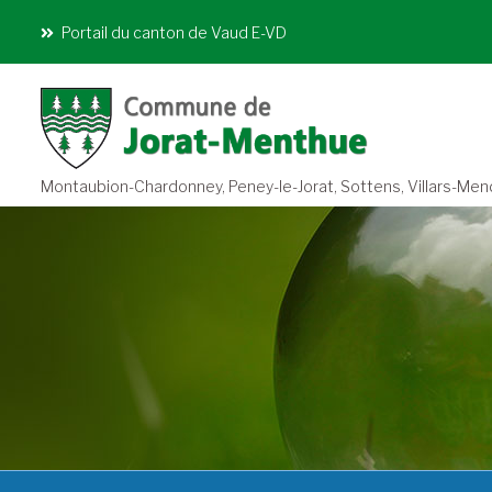
Portail du canton de Vaud E-VD
Montaubion-Chardonney, Peney-le-Jorat, Sottens, Villars-Mendra