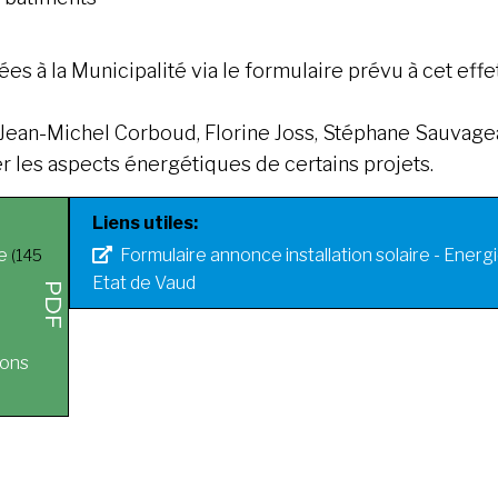
 à la Municipalité via le formulaire prévu à cet effet
ean-Michel Corboud, Florine Joss, Stéphane Sauvagea
er les aspects énergétiques de certains projets.
Liens utiles:
e
Formulaire annonce installation solaire - Energie
(145
Etat de Vaud
ions