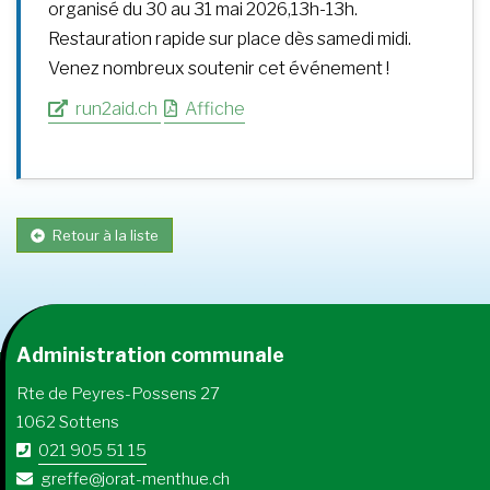
organisé du 30 au 31 mai 2026,13h-13h.
Restauration rapide sur place dès samedi midi.
Venez nombreux soutenir cet événement !
run2aid.ch
Affiche
Retour à la liste
Administration communale
Rte de Peyres-Possens 27
1062 Sottens
021 905 51 15
greffe@jorat-menthue.ch