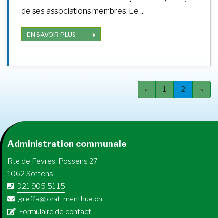
de ses associations membres. Le ...
EN SAVOIR PLUS
«
1
2
»
Administration communale
Rte de Peyres-Possens 27
1062 Sottens
021 905 51 15
greffe@jorat-menthue.ch
Formulaire de contact