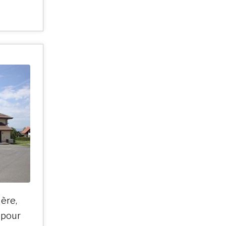
ière,
s pour