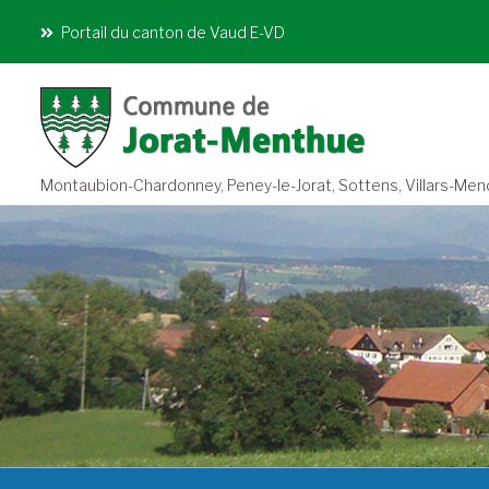
Portail du canton de Vaud E-VD
Montaubion-Chardonney, Peney-le-Jorat, Sottens, Villars-Mendra